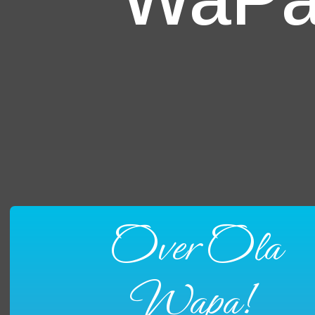
Over Ola
Wapa!