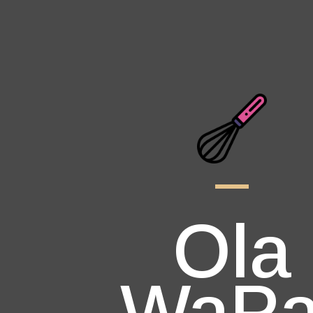
Ola
WaPa