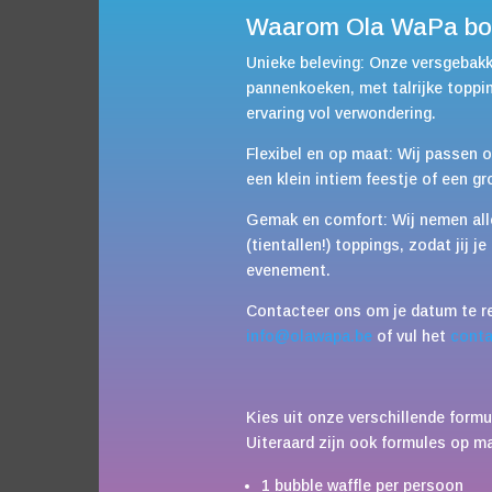
Waarom Ola WaPa bo
Unieke beleving: Onze versgebakk
pannenkoeken, met talrijke toppi
ervaring vol verwondering.
Flexibel en op maat: Wij passen 
een klein intiem feestje of een gr
Gemak en comfort: Wij nemen alle
(tientallen!) toppings, zodat jij 
evenement.
Contacteer ons om je datum te re
info@olawapa.be
of vul het
conta
Kies uit onze verschillende form
Uiteraard zijn ook formules op ma
1 bubble waffle per persoon